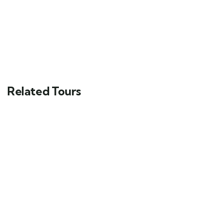
Related Tours
FEATURED
Mykonos and Santorini Tour
Main Street, Brooklyn, NY
$
119.00
From