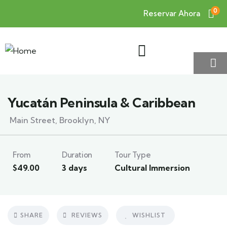
0
Reservar Ahora
Yucatán Peninsula & Caribbean
Main Street, Brooklyn, NY
From
Duration
Tour Type
$
49.00
3 days
Cultural Immersion
SHARE
REVIEWS
WISHLIST